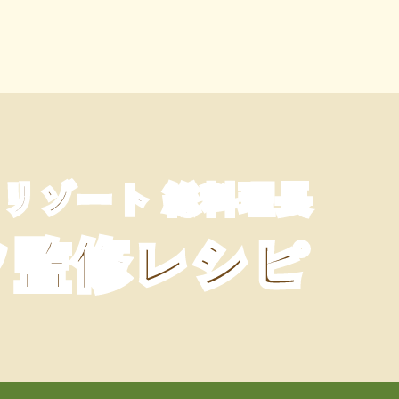
イリゾート 総料理長
フ監修レシピ