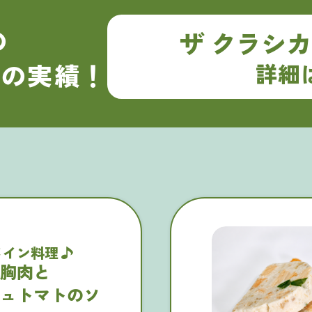
の
ザ クラシ
グの実績！
詳細
メイン料理
胸肉と
ュトマトの
ソ