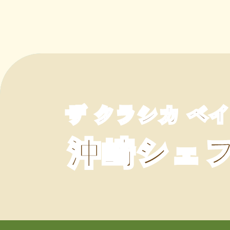
ザ クラシカ ベ
沖崎シェ