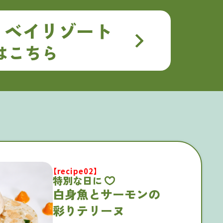
カ ベイリゾート
はこちら
【recipe02】
特別な日に
白身魚とサーモンの
彩りテリーヌ