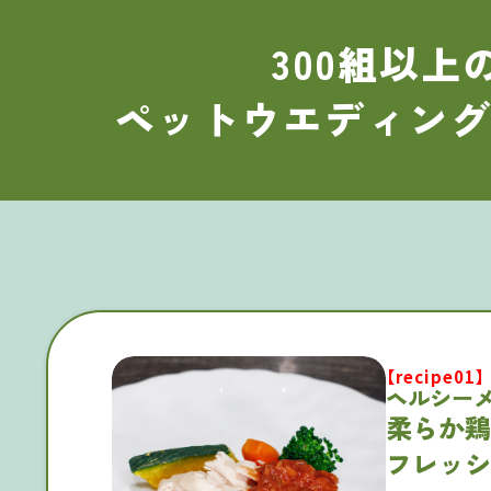
300
組以上
ペットウエディン
沖崎シェフ監修レシピ
【recipe01】
ヘルシー
柔らか鶏
フレッシ