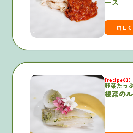
ース
詳しく
【recipe03】
野菜たっ
根菜のル