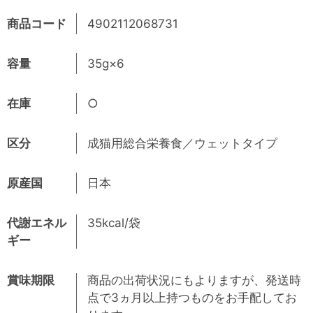
商品コード
4902112068731
容量
35g×6
在庫
○
区分
成猫用総合栄養食／ウェットタイプ
原産国
日本
代謝エネル
35kcal/袋
ギー
賞味期限
商品の出荷状況にもよりますが、発送時
点で3ヵ月以上持つものをお手配してお