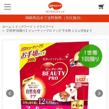
掲載商品全て送料無料（当社負担）
ホーム
>
ドッグフード
>
ドライフード
>
【1世帯1回限り】ビューティープロ ドッグ 子犬用 １２ヵ月頃まで