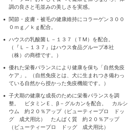
調の良さと毛並みの美しさを実感。
関節・皮膚・被毛の健康維持にコラーゲン３００
０ｍｇ／ｋｇ配合。
ハウスの乳酸菌Ｌ－１３７（ＴM）を配合。
（『Ｌ－１３７』はハウス食品グループ本社
（株）の商標です。）
優れた栄養バランスにより健康を保ち「自然免疫
ケア」。（自然免疫とは、犬に生まれつき備わっ
ている自然から授かった免疫機能です。）
子犬期の健康な成長のために栄養バランスを調
整。 ビタミンＥ、β－グルカンを配合。 カルシ
ウム 約２０％アップ（ビューティープロ ドッ
グ 成犬用比） たんぱく質 約２０％アップ
（ビューティープロ ドッグ 成犬用比）