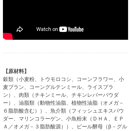
【原材料】
穀類（小麦粉、トウモロコシ、コーンフラワー、小
麦ブラン、コーングルテンミール、ライスブラ
ン）、肉類（チキンミール、チキンレバーパウダ
ー）、油脂類（動物性油脂、植物性油脂（オメガ－
６脂肪酸含む））、魚介類（フィッシュエキスパウ
ダー、マリンコラーゲン、小魚粉末（ＤＨＡ、ＥＰ
Ａ／オメガ－３脂肪酸源））、ビール酵母（β－グル