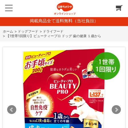
掲載商品全て送料無料（当社負担）
ホーム
>
ドッグフード
>
ドライフード
>
【1世帯1回限り】ビューティープロ ドッグ 歯の健康 １歳から