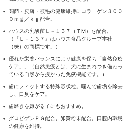
関節・皮膚・被毛の健康維持にコラーゲン３００
０ｍｇ／ｋｇ配合。
ハウスの乳酸菌Ｌ－１３７（ＴM）を配合。
（『Ｌ－１３７』はハウス食品グループ本社
（株）の商標です。）
優れた栄養バランスにより健康を保ち「自然免疫
ケア」。（自然免疫とは、犬に生まれつき備わっ
ている自然から授かった免疫機能です。）
歯にフィットする特殊形状粒。噛んで歯垢を除去
し、口臭をケア。
歯磨きを嫌がる子にもおすすめ。
グロビゲンＰＧ配合。卵黄粉末配合。口腔内環境
の健康を維持。