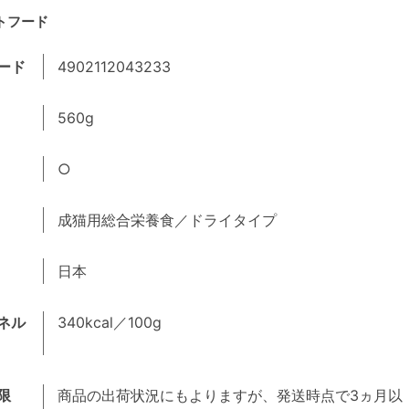
トフード
ード
4902112043233
560g
○
成猫用総合栄養食／ドライタイプ
日本
ネル
340kcal／100g
限
商品の出荷状況にもよりますが、発送時点で3ヵ月以