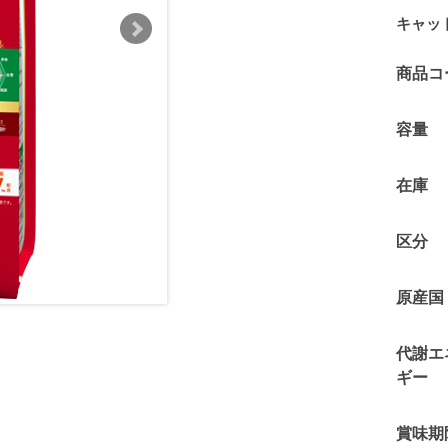
キャッ
商品コ
容量
在庫
区分
原産国
代謝エ
ギー
賞味期