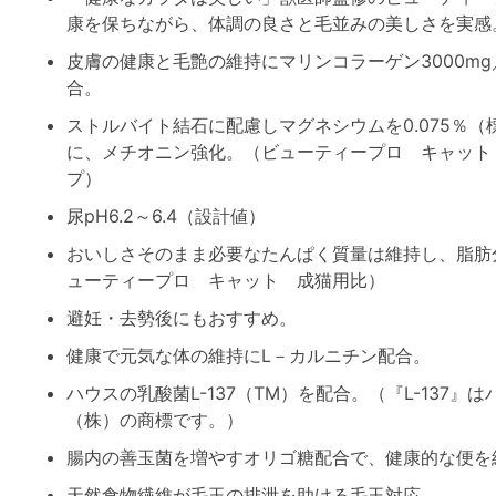
康を保ちながら、体調の良さと毛並みの美しさを実感
皮膚の健康と毛艶の維持にマリンコラーゲン3000mg
合。
ストルバイト結石に配慮しマグネシウムを0.075％
に、メチオニン強化。（ビューティープロ キャット
プ）
尿pH6.2～6.4（設計値）
おいしさそのまま必要なたんぱく質量は維持し、脂肪
ューティープロ キャット 成猫用比）
避妊・去勢後にもおすすめ。
健康で元気な体の維持にL－カルニチン配合。
ハウスの乳酸菌L-137（TM）を配合。（『L-137』
（株）の商標です。）
腸内の善玉菌を増やすオリゴ糖配合で、健康的な便を
天然食物繊維が毛玉の排泄を助ける毛玉対応。