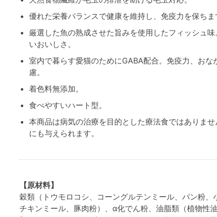
優れた栄養バランスで健康を維持し、免疫力を保ちま
厳選した魚の熟成させた旨みを使用したフィッシュ味
いおいしさ。
室内で暮らす愛猫のためにGABA配合。免疫力、おな
慮。
着色料無添加。
食べやすいハート型。
本商品は病気の治療を目的とした療法食ではありませ
にも与えられます。
【原材料】
穀類（トウモロコシ、コーングルテンミール、パン粉、
チキンミール、豚肉粉）、α化でん粉、油脂類（植物性