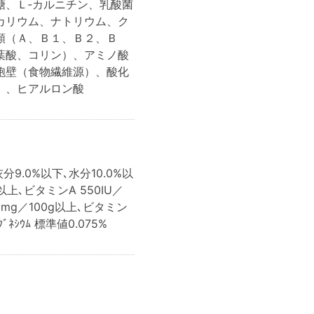
糖、Ｌ‐カルニチン、乳酸菌
カリウム、ナトリウム、ク
類（Ａ、Ｂ１、Ｂ２、Ｂ
葉酸、コリン）、アミノ酸
胞壁（食物繊維源）、酸化
）、ヒアルロン酸
分9.0%以下､水分10.0%以
以上､ビタミンA 550IU／
.6mg／100g以上､ビタミン
ﾞﾈｼｳﾑ 標準値0.075%