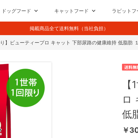
ドッグフード
キャットフード
ラビットフ
掲載商品全て送料無料（当社負担）
限り】ビューティープロ キャット 下部尿路の健康維持 低脂肪 
【
ロ
低
￥3