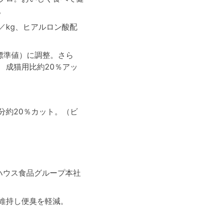
。
／kg、ヒアルロン酸配
（標準値）に調整。さら
 成猫用比約20％アッ
分約20％カット。（ビ
はハウス食品グループ本社
維持し便臭を軽減。