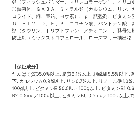
類（フィッシュパウダー、マリンコラーゲン）、オリゴ
加熱菌体、ＧＡＢＡ、ミネラル類（カルシウム、リン、
ロライド、銅、亜鉛、ヨウ素）、ｐＨ調整剤、ビタミン
６、Ｂ１２、Ｄ、Ｅ、Ｋ、ニコチン酸、パントテン酸、
類（タウリン、トリプトファン、メチオニン）、酵母細
防止剤（ミックストコフェロール、ローズマリー抽出物
【保証成分】
たんぱく質35.0%以上､脂質8.1%以上､粗繊維5.5%以下､灰
下､カルシウム0.9%以上､リン0.7%以上､リノール酸1.0%
100g以上､ビタミンE 50.0IU／100g以上､ビタミンB1 0
B2 0.5mg／100g以上､ビタミンB6 0.5mg／100g以上､ﾏｸ