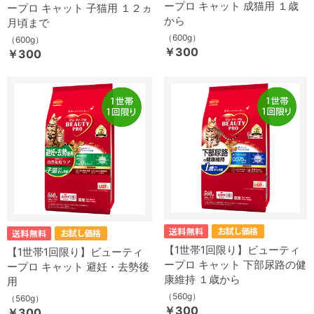
ープロ キャット 成猫用 １歳
ープロ キャット 子猫用 １２ヵ
から
月頃まで
（600g）
（600g）
￥300
￥300
【1世帯1回限り】ビューティ
【1世帯1回限り】ビューティ
ープロ キャット 下部尿路の健
ープロ キャット 避妊・去勢後
康維持 １歳から
用
（560g）
（560g）
￥300
￥300