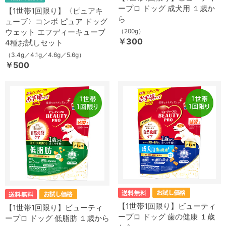
ープロ ドッグ 成犬用 １歳か
【1世帯1回限り】〈ピュアキ
ら
ューブ〉コンボ ピュア ドッグ
ウェット エフディーキューブ
（200g）
￥300
4種お試しセット
（3.4g／4.1g／4.6g／5.6g）
￥500
【1世帯1回限り】ビューティ
【1世帯1回限り】ビューティ
ープロ ドッグ 歯の健康 １歳
ープロ ドッグ 低脂肪 １歳から