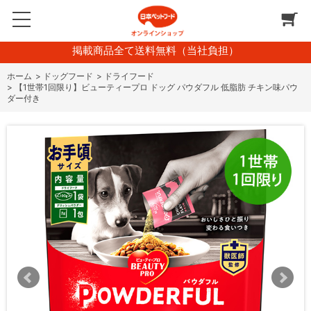
掲載商品全て送料無料（当社負担）
ホーム
>
ドッグフード
>
ドライフード
>
【1世帯1回限り】ビューティープロ ドッグ パウダフル 低脂肪 チキン味パウ
ダー付き