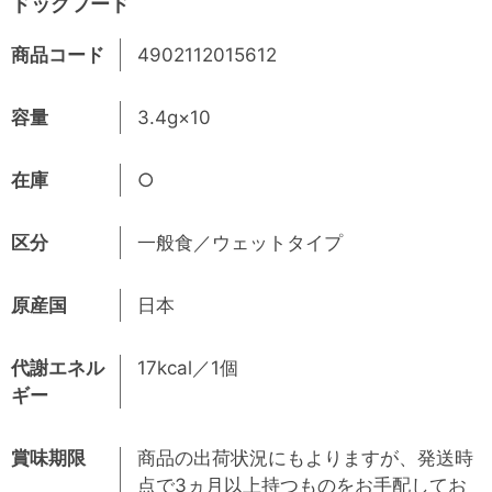
ドッグフード
商品コード
4902112015612
容量
3.4g×10
在庫
○
区分
一般食／ウェットタイプ
原産国
日本
代謝エネル
17kcal／1個
ギー
賞味期限
商品の出荷状況にもよりますが、発送時
点で3ヵ月以上持つものをお手配してお