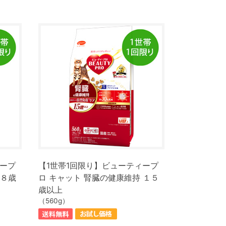
ィープ
【1世帯1回限り】ビューティープ
 ８歳
ロ キャット 腎臓の健康維持 １５
歳以上
（560g）