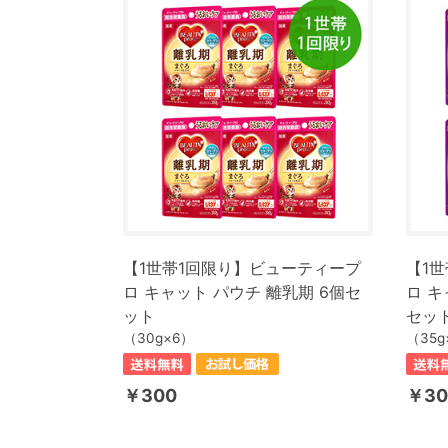
【1世帯1回限り】ビューティープ
【1
ロ キャット パウチ 離乳期 6個セ
ロ キ
ット
セッ
（30g×6）
（35g
￥300
￥30