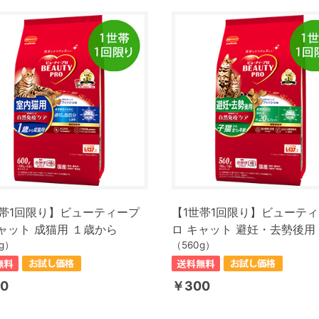
世帯1回限り】ビューティープ
【1世帯1回限り】ビューテ
ャット 成猫用 １歳から
ロ キャット 避妊・去勢後用
g）
（560g）
0
￥300