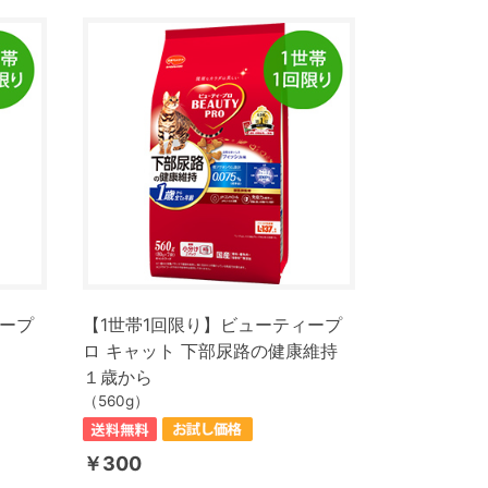
ィープ
【1世帯1回限り】ビューティープ
ロ キャット 下部尿路の健康維持
１歳から
（560g）
￥300