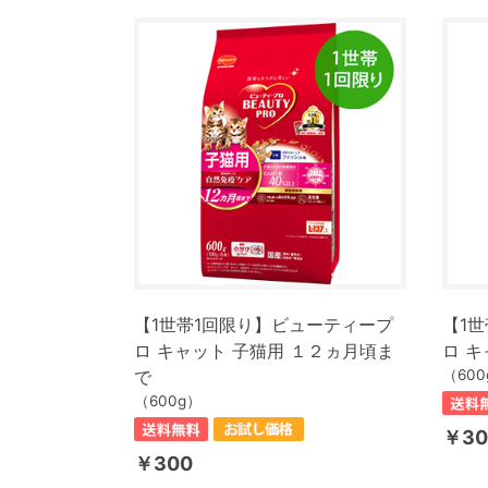
【1世帯1回限り】ビューティープ
【1
ロ キャット 子猫用 １２ヵ月頃ま
ロ キ
で
（600
（600g）
￥30
￥300