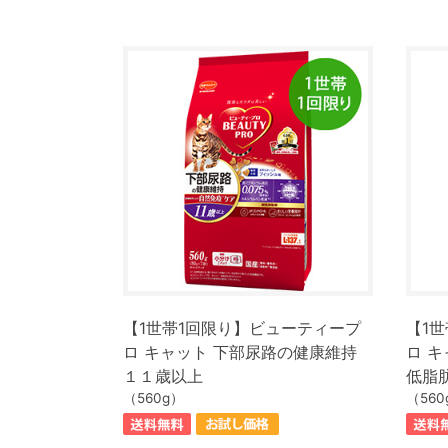
【1世帯1回限り】ビューティープ
【1
ロ キャット 下部尿路の健康維持
ロ 
１１歳以上
低脂
（560g）
（560